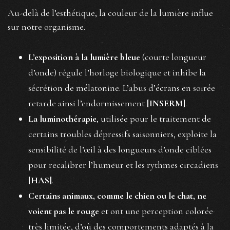
Au-delà de l’esthétique, la couleur de la lumière influe
sur notre organisme.
L’exposition à la lumière bleue
(courte longueur
d’onde) régule l’horloge biologique et inhibe la
sécrétion de mélatonine. L’abus d’écrans en soirée
retarde ainsi l’endormissement
[INSERM]
.
La luminothérapie
, utilisée pour le traitement de
certains troubles dépressifs saisonniers, exploite la
sensibilité de l’œil à des longueurs d’onde ciblées
pour recalibrer l’humeur et les rythmes circadiens
[HAS]
.
Certains animaux, comme le chien ou le chat, ne
voient pas le rouge
et ont une perception colorée
très limitée, d’où des comportements adaptés à la