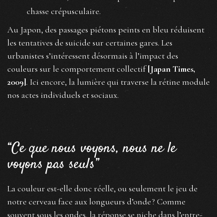
chasse crépusculaire.
Au Japon, des passages piétons peints en bleu réduisent
les tentatives de suicide sur certaines gares. Les
urbanistes s’intéressent désormais à l’impact des
couleurs sur le comportement collectif
[Japan Times,
2009]
. Ici encore, la lumière qui traverse la rétine module
nos actes individuels et sociaux.
“Ce que nous voyons, nous ne le
voyons pas seuls”
La couleur est-elle donc réelle, ou seulement le jeu de
notre cerveau face aux longueurs d’onde ? Comme
souvent sous les ondes, la réponse se niche dans l’entre-