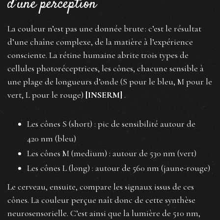
d’une perception
La couleur n’est pas une donnée brute : c’est le résultat
d’une chaîne complexe, de la matière à l’expérience
consciente. La rétine humaine abrite trois types de
cellules photoréceptrices, les cônes, chacune sensible à
une plage de longueurs d’onde (S pour le bleu, M pour le
vert, L pour le rouge)
[INSERM]
.
Les cônes S (short) : pic de sensibilité autour de
420 nm (bleu)
Les cônes M (medium) : autour de 530 nm (vert)
Les cônes L (long) : autour de 560 nm (jaune-rouge)
Le cerveau, ensuite, compare les signaux issus de ces
cônes. La couleur perçue naît donc de cette synthèse
neurosensorielle. C’est ainsi que la lumière de 510 nm,