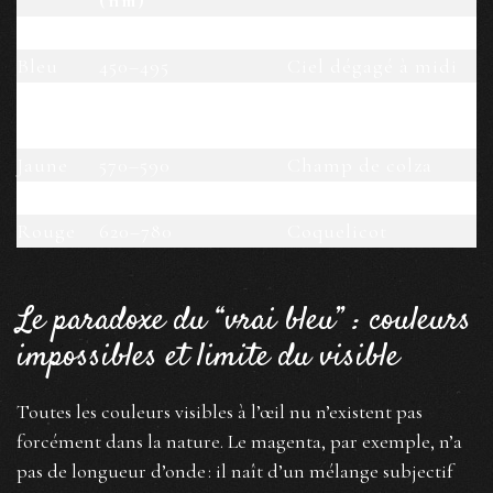
(nm)
Violet
380–450
Pétales de violette
Bleu
450–495
Ciel dégagé à midi
Feuillage
Vert
495–570
chlorophyllien
Jaune
570–590
Champ de colza
Orange
590–620
Coucher de soleil
Rouge
620–780
Coquelicot
Le paradoxe du “vrai bleu” : couleurs
impossibles et limite du visible
Toutes les couleurs visibles à l’œil nu n’existent pas
forcément dans la nature. Le magenta, par exemple, n’a
pas de longueur d’onde : il naît d’un mélange subjectif