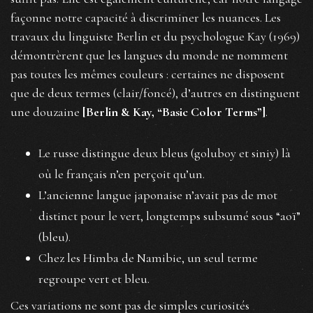
façonne notre capacité à discriminer les nuances. Les
travaux du linguiste Berlin et du psychologue Kay (1969)
démontrèrent que les langues du monde ne nomment
pas toutes les mêmes couleurs : certaines ne disposent
que de deux termes (clair/foncé), d’autres en distinguent
une douzaine
[Berlin & Kay, “Basic Color Terms”]
.
Le russe distingue deux bleus (goluboy et siniy) là
où le français n’en perçoit qu’un.
L’ancienne langue japonaise n’avait pas de mot
distinct pour le vert, longtemps subsumé sous “aoï”
(bleu).
Chez les Himba de Namibie, un seul terme
regroupe vert et bleu.
Ces variations ne sont pas de simples curiosités