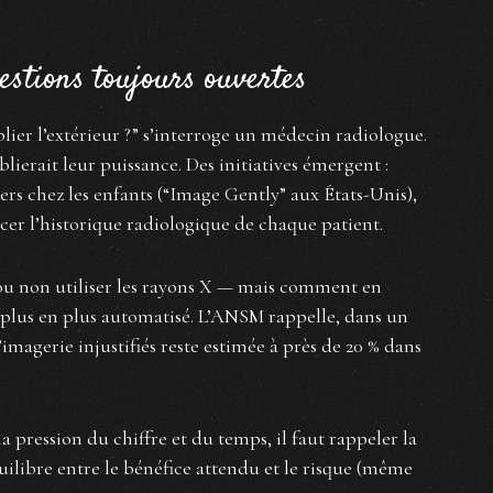
estions toujours ouvertes
blier l’extérieur ?” s’interroge un médecin radiologue.
lierait leur puissance. Des initiatives émergent :
rs chez les enfants (“Image Gently” aux États-Unis),
er l’historique radiologique de chaque patient.
ut ou non utiliser les rayons X — mais comment en
 plus en plus automatisé. L’ANSM rappelle, dans un
imagerie injustifiés reste estimée à près de 20 % dans
la pression du chiffre et du temps, il faut rappeler la
ilibre entre le bénéfice attendu et le risque (même