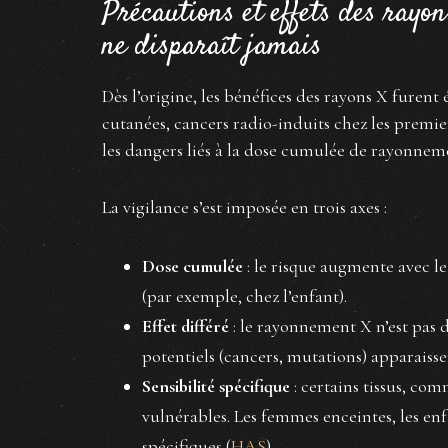
Précautions et effets des rayo
ne disparaît jamais
Dès l’origine, les bénéfices des rayons X furent é
cutanées, cancers radio-induits chez les premie
les dangers liés à la dose cumulée de rayonnem
La vigilance s’est imposée en trois axes :
Dose cumulée
: le risque augmente avec le
(par exemple, chez l’enfant).
Effet différé
: le rayonnement X n’est pas d
potentiels (cancers, mutations) apparaisse
Sensibilité spécifique
: certains tissus, com
vulnérables. Les femmes enceintes, les enfa
spécifiques (
HAS
).