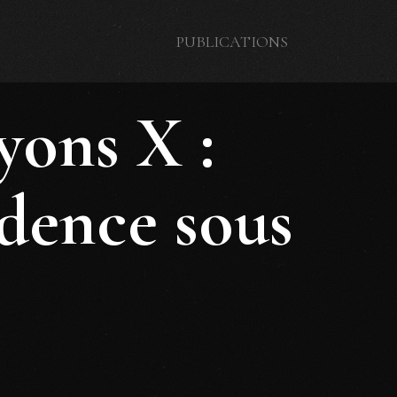
PUBLICATIONS
yons X :
udence sous