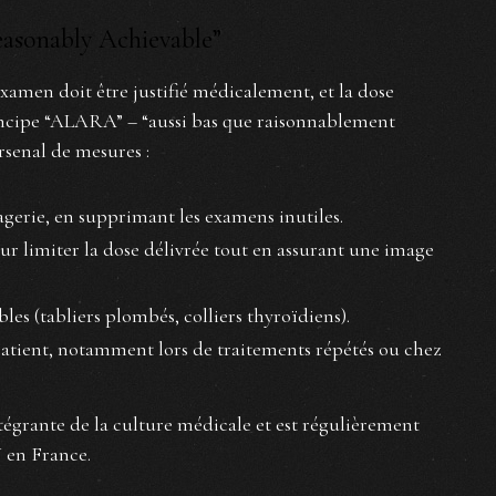
asonably Achievable”
examen doit être justifié médicalement, et la dose
 principe “ALARA” – “aussi bas que raisonnablement
arsenal de mesures :
agerie, en supprimant les examens inutiles.
r limiter la dose délivrée tout en assurant une image
les (tabliers plombés, colliers thyroïdiens).
patient, notamment lors de traitements répétés ou chez
tégrante de la culture médicale et est régulièrement
 en France.