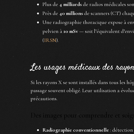
Plus de
4 milliards
de radios médicales son
Près de
40 millions
de scanners (CT) chaqu
Une radiographie thoracique expose à en
pelvien à
10 mSv
— soit l’équivalent d’en
(
IRSN
).
Les usages médicaux des rayons
Si les rayons X se sont installés dans tous les hô
passage souvent obligé. Leur utilisation a évolué
précautions.
Des images pour comprendre et soig
Radiographie conventionnelle
: détection