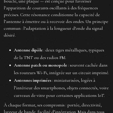
boucle, une plaque — est conçue pour favoriser
l’apparition de courants oscillants à des fréquences
précises. Cette résonance conditionne la capacité de
l’antenne à émettre ou à recevoir des ondes. Un principe
commun : l’adaptation à la longueur d’onde du signal
désiré.
Antenne dipôle
: deux tiges métalliques, typiques
de la TNT ou des radios FM.
Antenne patch ou monopole
: souvent cachée dans
les routeurs Wi-Fi, intégrée sur un circuit imprimé.
Antennes imprimées
: miniaturisées, logées à
l’intérieur des smartphones, objets connectés, voire
carreaux de vitre pour certaines applications IoT.
À chaque format, ses compromis : portée, directivité,
largeur de bande, facilité d’intégration. Mais dans tous