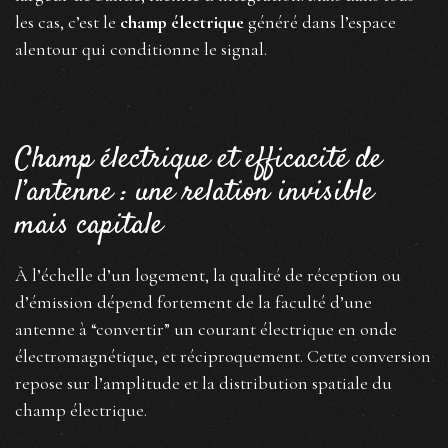
les cas, c’est le
champ électrique
généré dans l’espace
alentour qui conditionne le signal.
Champ électrique et efficacité de
l’antenne : une relation invisible
mais capitale
À l’échelle d’un logement, la qualité de réception ou
d’émission dépend fortement de la faculté d’une
antenne à “convertir” un courant électrique en onde
électromagnétique, et réciproquement. Cette conversion
repose sur l’amplitude et la distribution spatiale du
champ électrique.